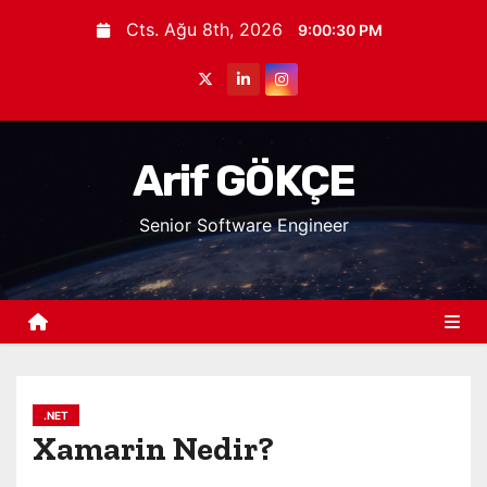
S
Cts. Ağu 8th, 2026
9:00:31 PM
k
i
p
t
o
Arif GÖKÇE
c
Senior Software Engineer
o
n
t
e
n
t
.NET
Xamarin Nedir?