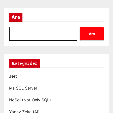
Ara
Ara
Kategoriler
.Net
Ms SQL Server
NoSql (Not Only SQL)
Yapay Zeka (AI)