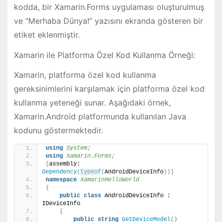
kodda, bir Xamarin.Forms uygulaması oluşturulmuş
ve “Merhaba Dünya!” yazısını ekranda gösteren bir
etiket eklenmiştir.
Xamarin ile Platforma Özel Kod Kullanma Örneği:
Xamarin, platforma özel kod kullanma
gereksinimlerini karşılamak için platforma özel kod
kullanma yeteneği sunar. Aşağıdaki örnek,
Xamarin.Android platformunda kullanılan Java
kodunu göstermektedir.
using 
System;
using 
Xamarin.Forms;
[
assembly: 
Dependency
(
typeof
(
AndroidDeviceInfo
))]
namespace 
XamarinHelloWorld
{
public
class
 AndroidDeviceInfo : 
IDeviceInfo
{
public
string
GetDeviceModel
()