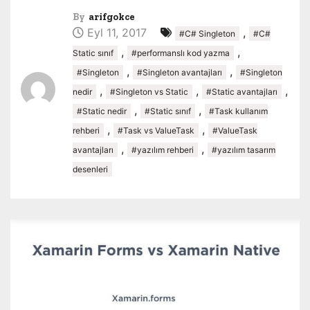
By
arifgokce
Eyl 11, 2017
,
#C# Singleton
#C#
,
,
Static sınıf
#performanslı kod yazma
,
,
#Singleton
#Singleton avantajları
#Singleton
,
,
,
nedir
#Singleton vs Static
#Static avantajları
,
,
#Static nedir
#Static sınıf
#Task kullanım
,
,
rehberi
#Task vs ValueTask
#ValueTask
,
,
avantajları
#yazılım rehberi
#yazılım tasarım
desenleri