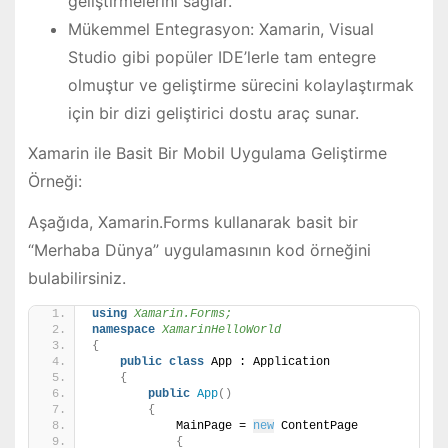
geliştirmelerini sağlar.
Mükemmel Entegrasyon: Xamarin, Visual
Studio gibi popüler IDE’lerle tam entegre
olmuştur ve geliştirme sürecini kolaylaştırmak
için bir dizi geliştirici dostu araç sunar.
Xamarin ile Basit Bir Mobil Uygulama Geliştirme
Örneği:
Aşağıda, Xamarin.Forms kullanarak basit bir
“Merhaba Dünya” uygulamasının kod örneğini
bulabilirsiniz.
using 
Xamarin.Forms;
namespace 
XamarinHelloWorld
{
public
class
 App : Application
{
public
App
()
{
            MainPage = 
new
 ContentPage
{