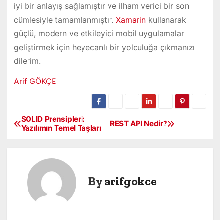
iyi bir anlayış sağlamıştır ve ilham verici bir son
cümlesiyle tamamlanmıştır.
Xamarin
kullanarak
güçlü, modern ve etkileyici mobil uygulamalar
geliştirmek için heyecanlı bir yolculuğa çıkmanızı
dilerim.
Arif GÖKÇE
SOLID Prensipleri:
Y
REST API Nedir?
Yazılımın Temel Taşları
a
z
By
arifgokce
ı
g