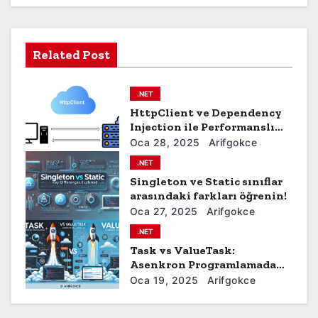
e
z
Related Post
i
n
.NET
m
HttpClient ve Dependency
Injection ile Performanslı
e
API Çağrıları Nasıl Yapılır?
Oca 28, 2025
Arifgokce
.NET
s
Singleton ve Static sınıflar
arasındaki farkları öğrenin!
i
Oca 27, 2025
Arifgokce
.NET
Task vs ValueTask:
Asenkron Programlamada
Verimlilik Farkları
Oca 19, 2025
Arifgokce