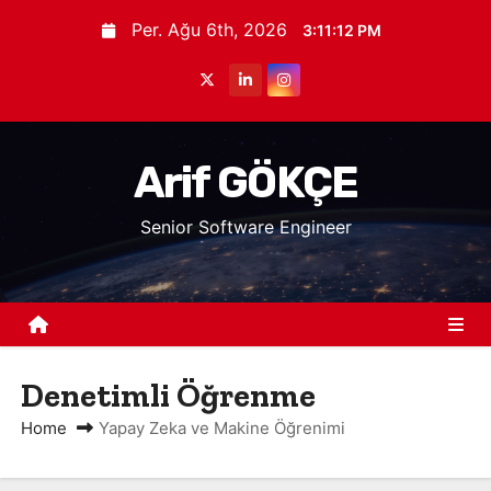
S
Per. Ağu 6th, 2026
3:11:12 PM
k
i
p
t
o
Arif GÖKÇE
c
Senior Software Engineer
o
n
t
e
n
t
Denetimli Öğrenme
Home
Yapay Zeka ve Makine Öğrenimi