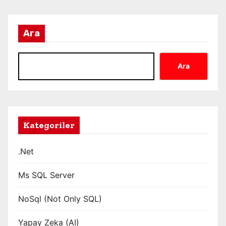
Ara
Ara
Kategoriler
.Net
Ms SQL Server
NoSql (Not Only SQL)
Yapay Zeka (AI)